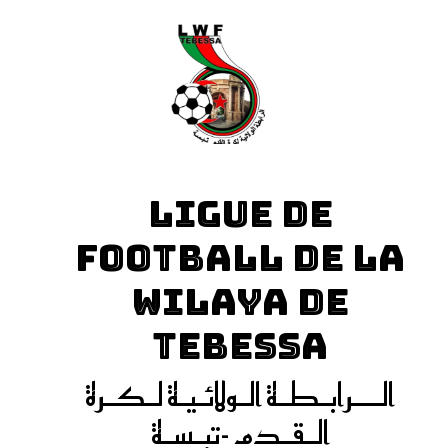
LIGUE DE
FOOTBALL DE LA
WILAYA DE
TEBESSA
الـــرابـطـة الـولائـيـة لـكـرة
الـقـدم -تبـسـة