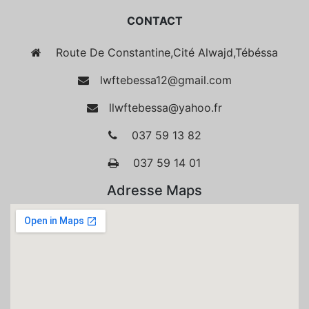
CONTACT
Route De Constantine,Cité Alwajd,Tébéssa
lwftebessa12@gmail.com
llwftebessa@yahoo.fr
037 59 13 82
037 59 14 01
Adresse Maps