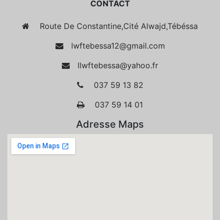
CONTACT
Route De Constantine,Cité Alwajd,Tébéssa
lwftebessa12@gmail.com
llwftebessa@yahoo.fr
037 59 13 82
037 59 14 01
Adresse Maps