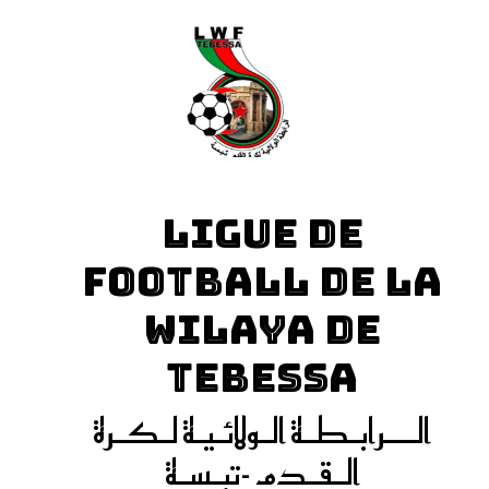
LIGUE DE
FOOTBALL DE LA
WILAYA DE
TEBESSA
الـــرابـطـة الـولائـيـة لـكـرة
الـقـدم -تبـسـة