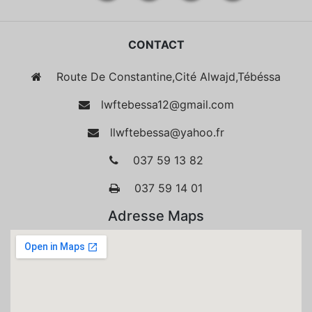
CONTACT
Route De Constantine,Cité Alwajd,Tébéssa
lwftebessa12@gmail.com
llwftebessa@yahoo.fr
037 59 13 82
037 59 14 01
Adresse Maps