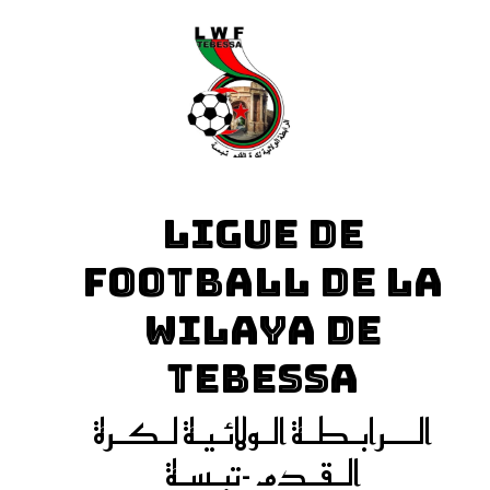
LIGUE DE
FOOTBALL DE LA
WILAYA DE
TEBESSA
الـــرابـطـة الـولائـيـة لـكـرة
الـقـدم -تبـسـة