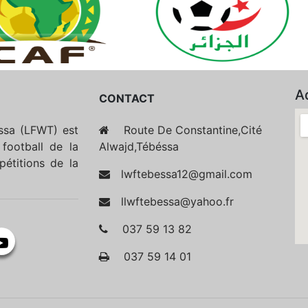
A
CONTACT
essa (LFWT) est
Route De Constantine,Cité
football de la
Alwajd,Tébéssa
étitions de la
lwftebessa12@gmail.com
llwftebessa@yahoo.fr
037 59 13 82
037 59 14 01