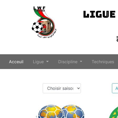
LIGUE
(current)
Acceuil
Ligue
Discipline
Techniques
A