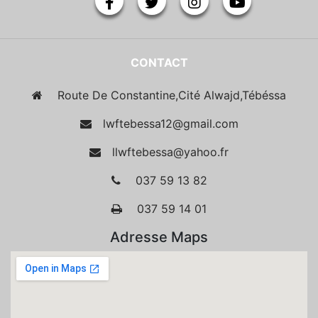
CONTACT
Route De Constantine,Cité Alwajd,Tébéssa
lwftebessa12@gmail.com
llwftebessa@yahoo.fr
037 59 13 82
037 59 14 01
Adresse Maps