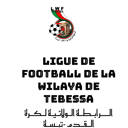
LIGUE DE
FOOTBALL DE LA
WILAYA DE
TEBESSA
الـــرابـطـة الـولائـيـة لـكـرة
الـقـدم -تبـسـة