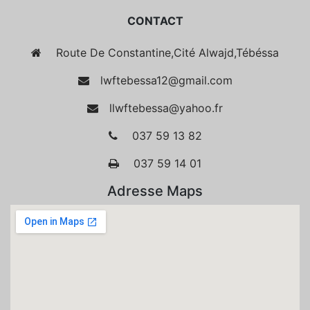
CONTACT
Route De Constantine,Cité Alwajd,Tébéssa
lwftebessa12@gmail.com
llwftebessa@yahoo.fr
037 59 13 82
037 59 14 01
Adresse Maps