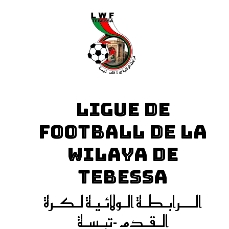
LIGUE DE
FOOTBALL DE LA
WILAYA DE
TEBESSA
الـــرابـطـة الـولائـيـة لـكـرة
الـقـدم -تبـسـة