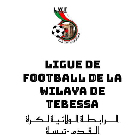
LIGUE DE
FOOTBALL DE LA
WILAYA DE
TEBESSA
الـــرابـطـة الـولائـيـة لـكـرة
الـقـدم -تبـسـة