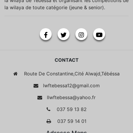
la wilaya de Tébessa et organisant les compétitions de
la wilaya de toute catégorie (jeune & senior).
CONTACT
Route De Constantine,Cité Alwajd,Tébéssa
lwftebessa12@gmail.com
llwftebessa@yahoo.fr
037 59 13 82
037 59 14 01
Adresse Maps