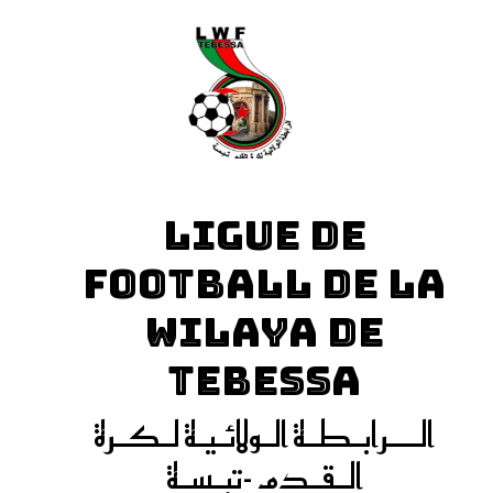
LIGUE DE
FOOTBALL DE LA
WILAYA DE
TEBESSA
الـــرابـطـة الـولائـيـة لـكـرة
الـقـدم -تبـسـة