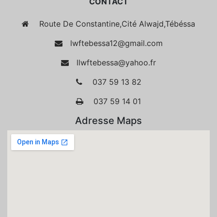
CONTACT
Route De Constantine,Cité Alwajd,Tébéssa
lwftebessa12@gmail.com
llwftebessa@yahoo.fr
037 59 13 82
037 59 14 01
Adresse Maps