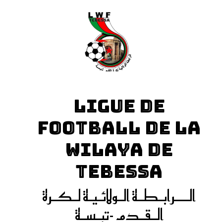
LIGUE DE
FOOTBALL DE LA
WILAYA DE
TEBESSA
الـــرابـطـة الـولائـيـة لـكـرة
الـقـدم -تبـسـة