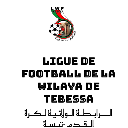
LIGUE DE
FOOTBALL DE LA
WILAYA DE
TEBESSA
الـــرابـطـة الـولائـيـة لـكـرة
الـقـدم -تبـسـة