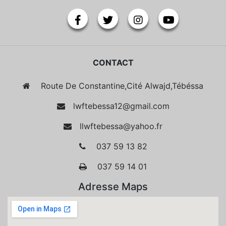
CONTACT
Route De Constantine,Cité Alwajd,Tébéssa
lwftebessa12@gmail.com
llwftebessa@yahoo.fr
037 59 13 82
037 59 14 01
Adresse Maps