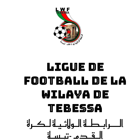
LIGUE DE
FOOTBALL DE LA
WILAYA DE
TEBESSA
الـــرابـطـة الـولائـيـة لـكـرة
الـقـدم -تبـسـة