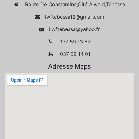
Route De Constantine,Cité Alwajd,Tébéssa
lwftebessa12@gmail.com
llwftebessa@yahoo.fr
037 59 13 82
037 59 14 01
Adresse Maps