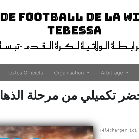
 DE FOOTBALL DE LA W
TEBESSA
ـرابـطـة الـولائـيـة لـكـرة الـقـدم -تبـسـة
Textes Officiels
Organisation
Arbitrage
ر تكميلي من مرحلة الذه
Télécharger ic