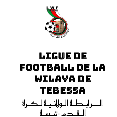
LIGUE DE
FOOTBALL DE LA
WILAYA DE
TEBESSA
الـــرابـطـة الـولائـيـة لـكـرة
الـقـدم -تبـسـة