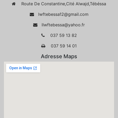
Route De Constantine,Cité Alwajd,Tébéssa
lwftebessa12@gmail.com
llwftebessa@yahoo.fr
037 59 13 82
037 59 14 01
Adresse Maps