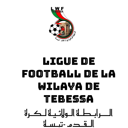
LIGUE DE
FOOTBALL DE LA
WILAYA DE
TEBESSA
الـــرابـطـة الـولائـيـة لـكـرة
الـقـدم -تبـسـة