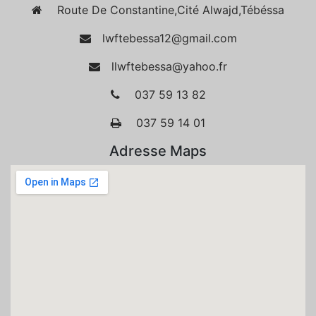
Route De Constantine,Cité Alwajd,Tébéssa
lwftebessa12@gmail.com
llwftebessa@yahoo.fr
037 59 13 82
037 59 14 01
Adresse Maps