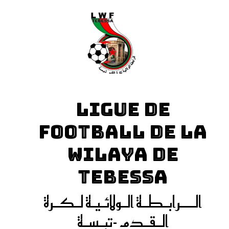
LIGUE DE
FOOTBALL DE LA
WILAYA DE
TEBESSA
الـــرابـطـة الـولائـيـة لـكـرة
الـقـدم -تبـسـة