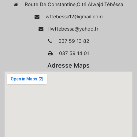
Route De Constantine,Cité Alwajd,Tébéssa
lwftebessa12@gmail.com
llwftebessa@yahoo.fr
037 59 13 82
037 59 14 01
Adresse Maps