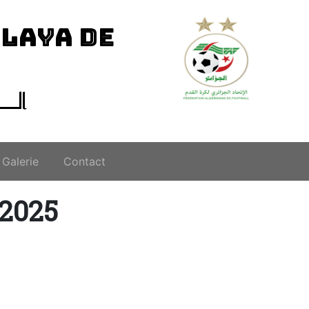
ILAYA DE
الــ
Galerie
Contact
-2025