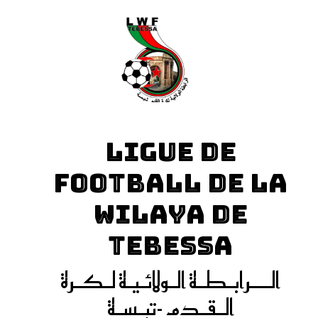
LIGUE DE
FOOTBALL DE LA
WILAYA DE
TEBESSA
الـــرابـطـة الـولائـيـة لـكـرة
الـقـدم -تبـسـة