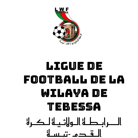
LIGUE DE
FOOTBALL DE LA
WILAYA DE
TEBESSA
الـــرابـطـة الـولائـيـة لـكـرة
الـقـدم -تبـسـة