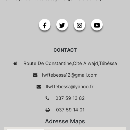
CONTACT
Route De Constantine,Cité Alwajd,Tébéssa
lwftebessa12@gmail.com
llwftebessa@yahoo.fr
037 59 13 82
037 59 14 01
Adresse Maps