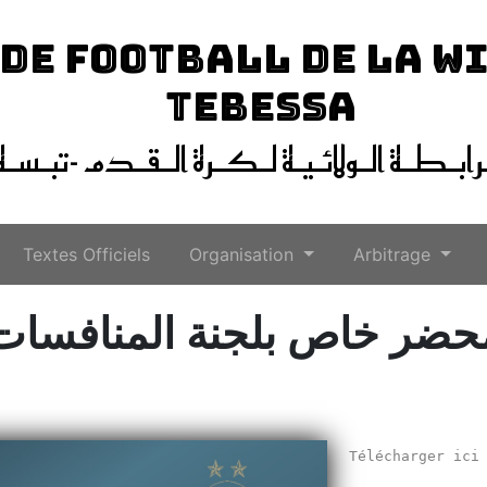
 DE FOOTBALL DE LA W
TEBESSA
ـرابـطـة الـولائـيـة لـكـرة الـقـدم -تبـسـة
Textes Officiels
Organisation
Arbitrage
حضر خاص بلجنة المنافسات
Télécharger ic