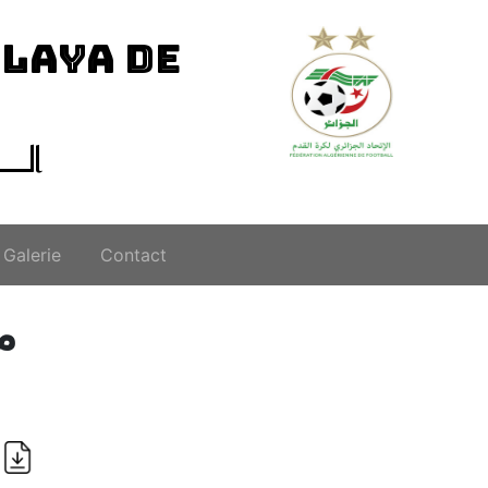
ILAYA DE
الــ
Galerie
Contact
م
i