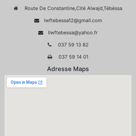
Route De Constantine,Cité Alwajd,Tébéssa
lwftebessa12@gmail.com
llwftebessa@yahoo.fr
037 59 13 82
037 59 14 01
Adresse Maps