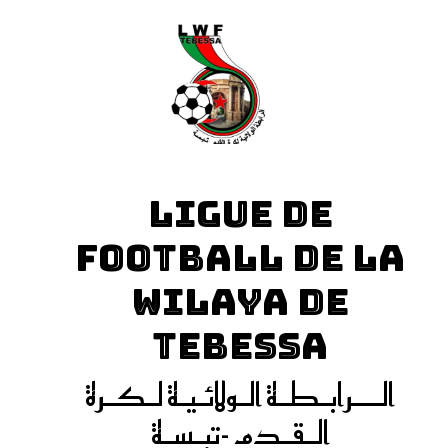
LIGUE DE
FOOTBALL DE LA
WILAYA DE
TEBESSA
الـــرابـطـة الـولائـيـة لـكـرة
الـقـدم -تبـسـة