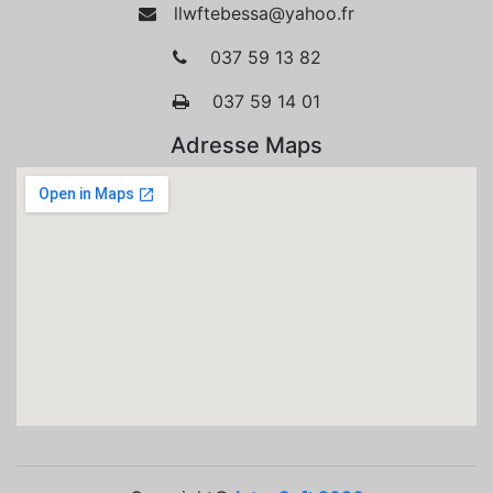
llwftebessa@yahoo.fr
037 59 13 82
037 59 14 01
Adresse Maps