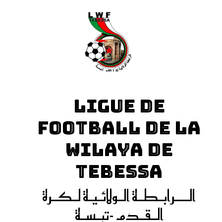
LIGUE DE
FOOTBALL DE LA
WILAYA DE
TEBESSA
الـــرابـطـة الـولائـيـة لـكـرة
الـقـدم -تبـسـة