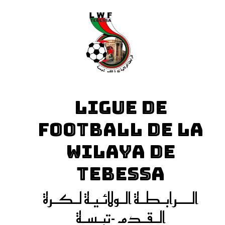
LIGUE DE
FOOTBALL DE LA
WILAYA DE
TEBESSA
الـــرابـطـة الـولائـيـة لـكـرة
الـقـدم -تبـسـة