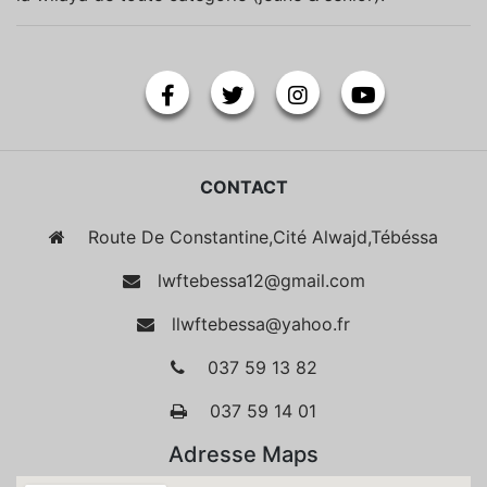
CONTACT
Route De Constantine,Cité Alwajd,Tébéssa
lwftebessa12@gmail.com
llwftebessa@yahoo.fr
037 59 13 82
037 59 14 01
Adresse Maps