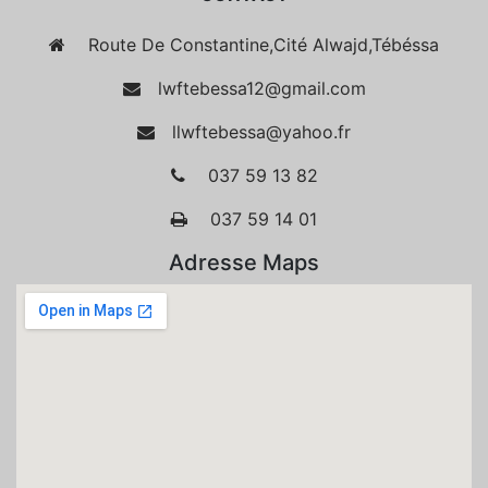
Route De Constantine,Cité Alwajd,Tébéssa
lwftebessa12@gmail.com
llwftebessa@yahoo.fr
037 59 13 82
037 59 14 01
Adresse Maps