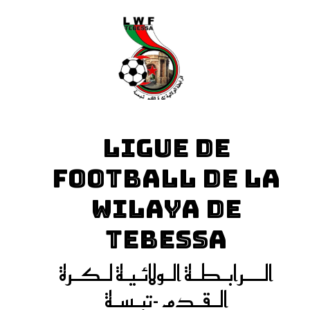
LIGUE DE
FOOTBALL DE LA
WILAYA DE
TEBESSA
الـــرابـطـة الـولائـيـة لـكـرة
الـقـدم -تبـسـة