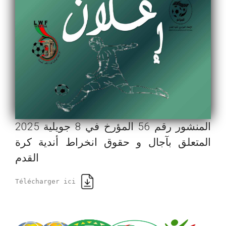
المنشور رقم 56 المؤرخ في 8 جويلية 2025
المتعلق بآجال و حقوق انخراط أندية كرة
القدم
Télécharger ici