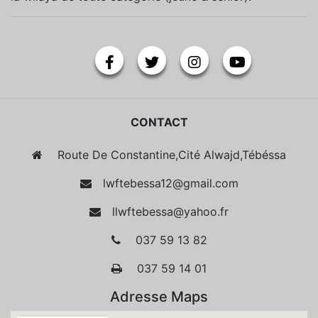
CONTACT
Route De Constantine,Cité Alwajd,Tébéssa
lwftebessa12@gmail.com
llwftebessa@yahoo.fr
037 59 13 82
037 59 14 01
Adresse Maps