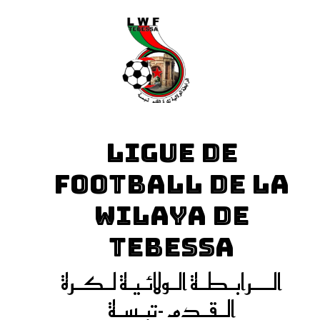
LIGUE DE
FOOTBALL DE LA
WILAYA DE
TEBESSA
الـــرابـطـة الـولائـيـة لـكـرة
الـقـدم -تبـسـة