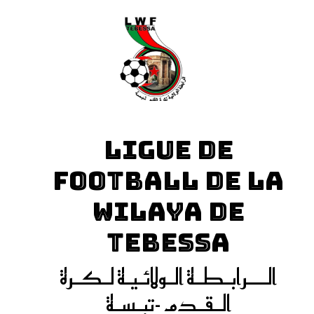
LIGUE DE
FOOTBALL DE LA
WILAYA DE
TEBESSA
الـــرابـطـة الـولائـيـة لـكـرة
الـقـدم -تبـسـة