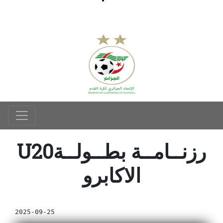
U20رزنــامــة بطــولــة
الاكابرو
2025-09-25