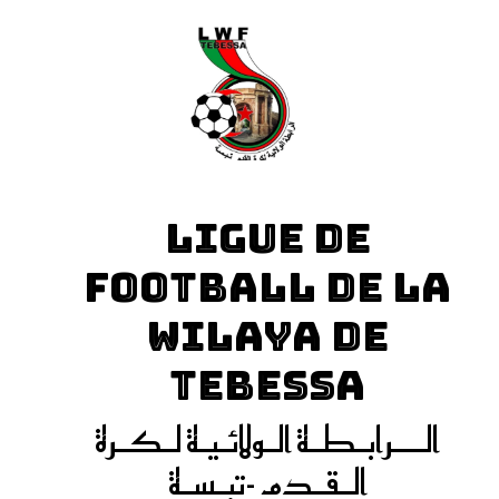
LIGUE DE
FOOTBALL DE LA
WILAYA DE
TEBESSA
الـــرابـطـة الـولائـيـة لـكـرة
الـقـدم -تبـسـة