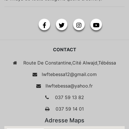
CONTACT
Route De Constantine,Cité Alwajd,Tébéssa
lwftebessa12@gmail.com
llwftebessa@yahoo.fr
037 59 13 82
037 59 14 01
Adresse Maps