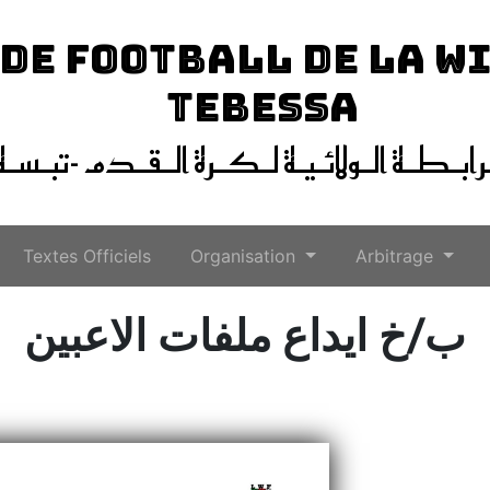
 DE FOOTBALL DE LA W
TEBESSA
ـرابـطـة الـولائـيـة لـكـرة الـقـدم -تبـسـة
Textes Officiels
Organisation
Arbitrage
ب/خ ايداع ملفات الاعبين