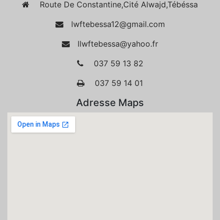
Route De Constantine,Cité Alwajd,Tébéssa
lwftebessa12@gmail.com
llwftebessa@yahoo.fr
037 59 13 82
037 59 14 01
Adresse Maps