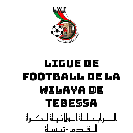
LIGUE DE
FOOTBALL DE LA
WILAYA DE
TEBESSA
الـــرابـطـة الـولائـيـة لـكـرة
الـقـدم -تبـسـة