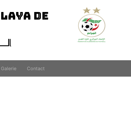
ILAYA DE
الــ
Galerie
Contact
أ-