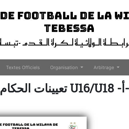
 DE FOOTBALL DE LA W
TEBESSA
ـرابـطـة الـولائـيـة لـكـرة الـقـدم -تبـسـة
Textes Officiels
Organisation
Arbitrage
تعيينات الحكام U16/U18 -