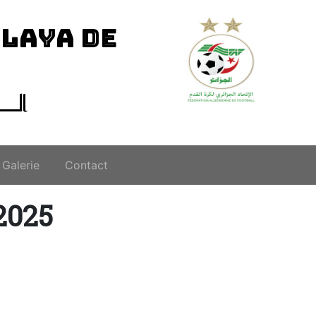
ILAYA DE
الــ
Galerie
Contact
2025