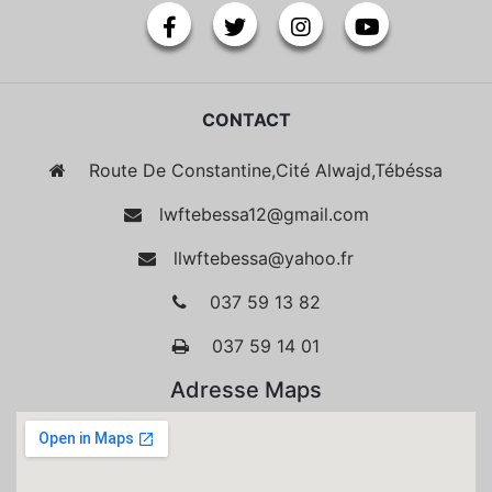
CONTACT
Route De Constantine,Cité Alwajd,Tébéssa
lwftebessa12@gmail.com
llwftebessa@yahoo.fr
037 59 13 82
037 59 14 01
Adresse Maps