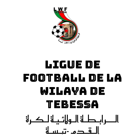
LIGUE DE
FOOTBALL DE LA
WILAYA DE
TEBESSA
الـــرابـطـة الـولائـيـة لـكـرة
الـقـدم -تبـسـة