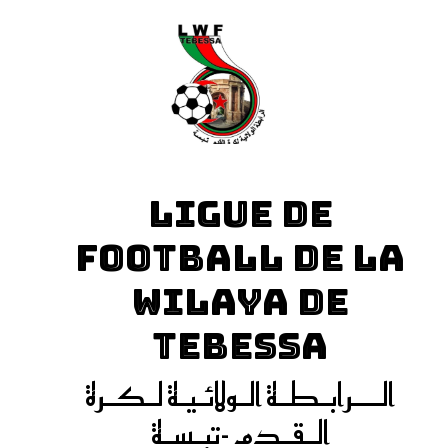
LIGUE DE
FOOTBALL DE LA
WILAYA DE
TEBESSA
الـــرابـطـة الـولائـيـة لـكـرة
الـقـدم -تبـسـة