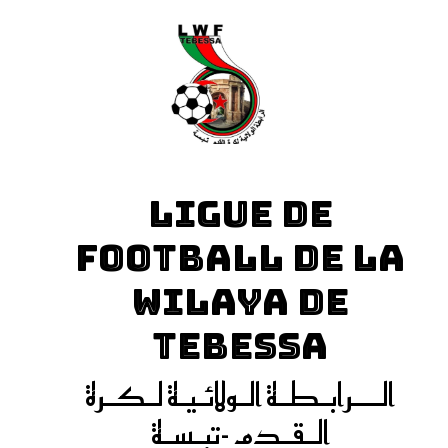
LIGUE DE
FOOTBALL DE LA
WILAYA DE
TEBESSA
الـــرابـطـة الـولائـيـة لـكـرة
الـقـدم -تبـسـة