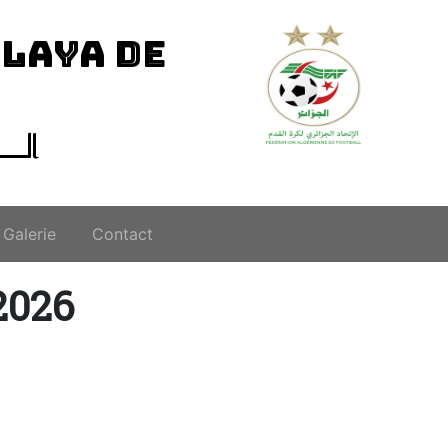
ILAYA DE
الــ
Galerie
Contact
2026