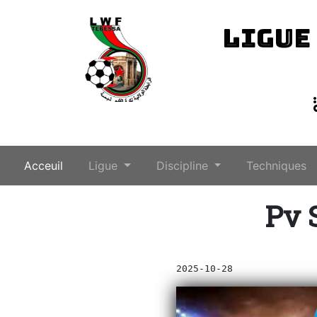
LIGUE
(current)
Acceuil
Ligue
Discipline
Techniques
Pv 
2025-10-28