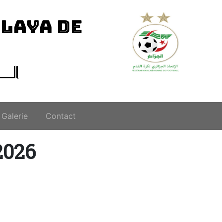
ILAYA DE
الــ
Galerie
Contact
2026