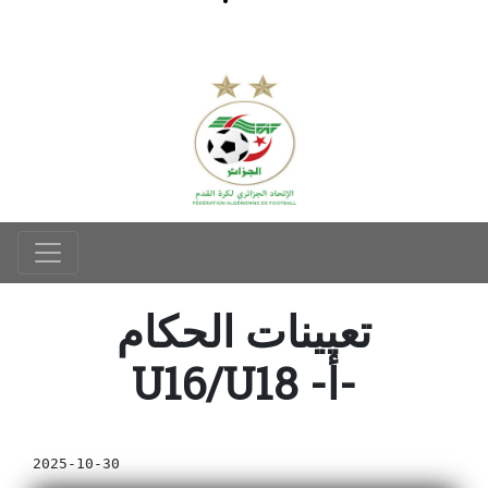
تعيينات الحكام
U16/U18 -أ-
2025-10-30