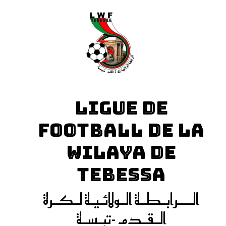
LIGUE DE
FOOTBALL DE LA
WILAYA DE
TEBESSA
الـــرابـطـة الـولائـيـة لـكـرة
الـقـدم -تبـسـة