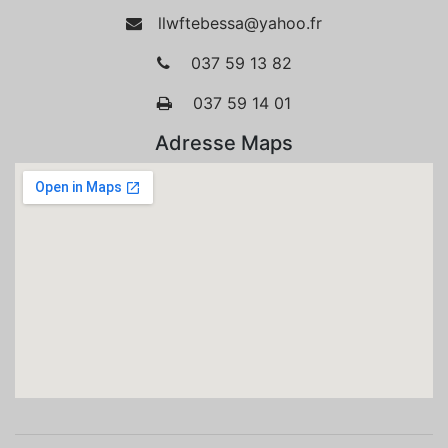
llwftebessa@yahoo.fr
037 59 13 82
037 59 14 01
Adresse Maps