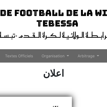
 DE FOOTBALL DE LA W
TEBESSA
ـرابـطـة الـولائـيـة لـكـرة الـقـدم -تبـسـة
Textes Officiels
Organisation
Arbitrage
اعلان