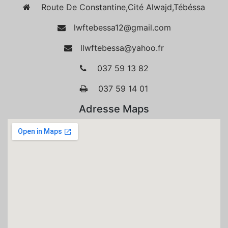
Route De Constantine,Cité Alwajd,Tébéssa
lwftebessa12@gmail.com
llwftebessa@yahoo.fr
037 59 13 82
037 59 14 01
Adresse Maps