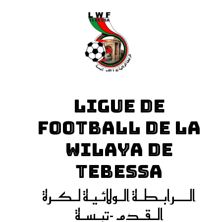
LIGUE DE
FOOTBALL DE LA
WILAYA DE
TEBESSA
الـــرابـطـة الـولائـيـة لـكـرة
الـقـدم -تبـسـة