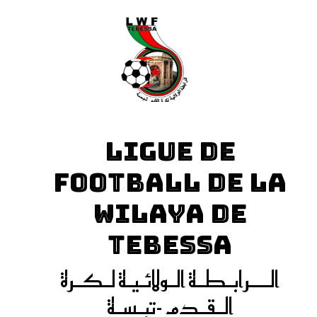
LIGUE DE
FOOTBALL DE LA
WILAYA DE
TEBESSA
الـــرابـطـة الـولائـيـة لـكـرة
الـقـدم -تبـسـة