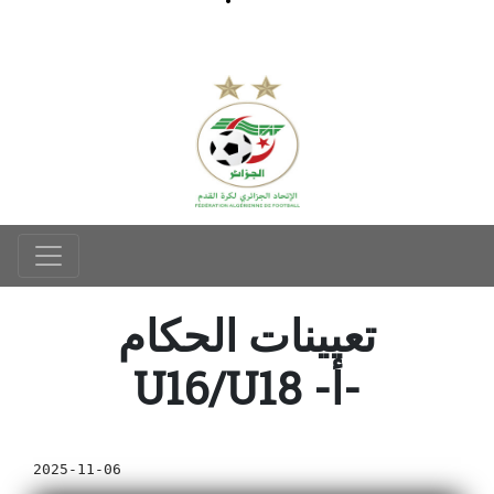
تعيينات الحكام
U16/U18 -أ-
2025-11-06