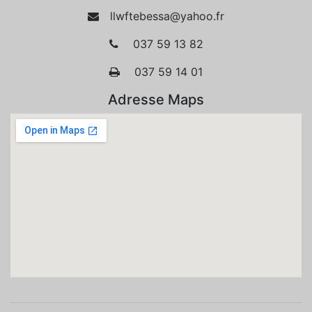
llwftebessa@yahoo.fr
037 59 13 82
037 59 14 01
Adresse Maps