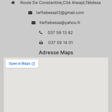
Route De Constantine,Cité Alwajd,Tébéssa
lwftebessa12@gmail.com
llwftebessa@yahoo.fr
037 59 13 82
037 59 14 01
Adresse Maps