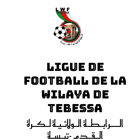
LIGUE DE
FOOTBALL DE LA
WILAYA DE
TEBESSA
الـــرابـطـة الـولائـيـة لـكـرة
الـقـدم -تبـسـة