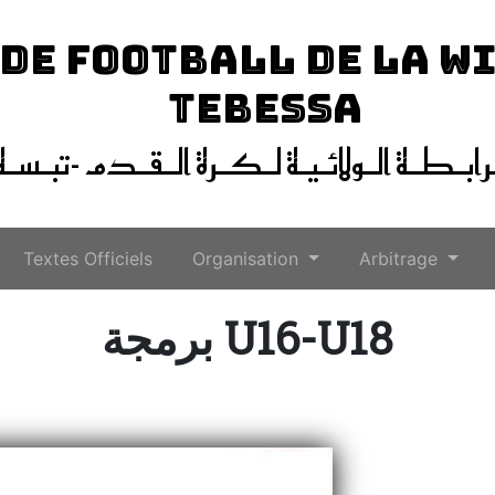
 DE FOOTBALL DE LA W
TEBESSA
ـرابـطـة الـولائـيـة لـكـرة الـقـدم -تبـسـة
Textes Officiels
Organisation
Arbitrage
برمجة U16-U18