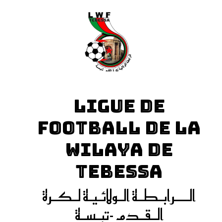
LIGUE DE
FOOTBALL DE LA
WILAYA DE
TEBESSA
الـــرابـطـة الـولائـيـة لـكـرة
الـقـدم -تبـسـة