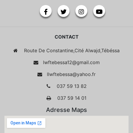
CONTACT
Route De Constantine,Cité Alwajd,Tébéssa
lwftebessa12@gmail.com
llwftebessa@yahoo.fr
037 59 13 82
037 59 14 01
Adresse Maps