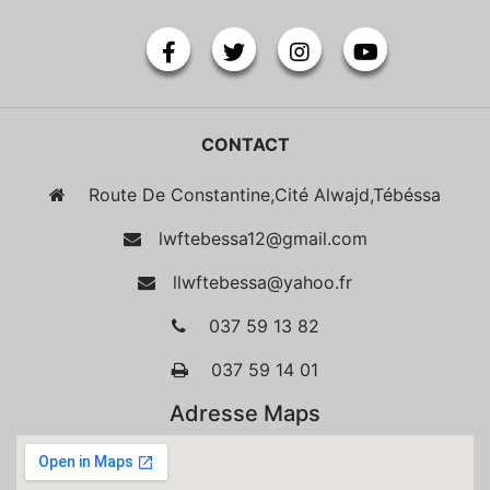
CONTACT
Route De Constantine,Cité Alwajd,Tébéssa
lwftebessa12@gmail.com
llwftebessa@yahoo.fr
037 59 13 82
037 59 14 01
Adresse Maps