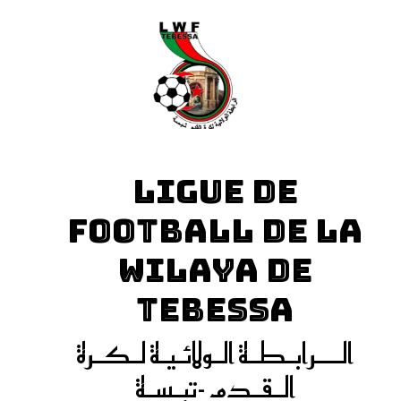
LIGUE DE
FOOTBALL DE LA
WILAYA DE
TEBESSA
الـــرابـطـة الـولائـيـة لـكـرة
الـقـدم -تبـسـة