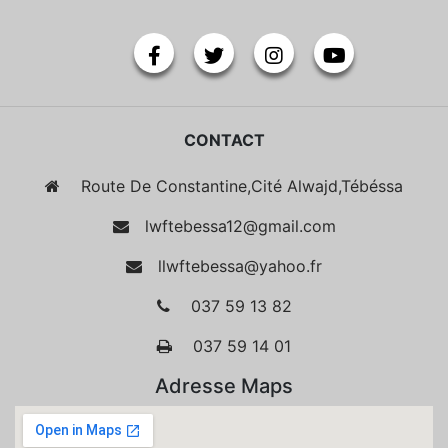
CONTACT
Route De Constantine,Cité Alwajd,Tébéssa
lwftebessa12@gmail.com
llwftebessa@yahoo.fr
037 59 13 82
037 59 14 01
Adresse Maps