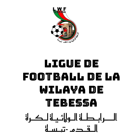
LIGUE DE
FOOTBALL DE LA
WILAYA DE
TEBESSA
الـــرابـطـة الـولائـيـة لـكـرة
الـقـدم -تبـسـة