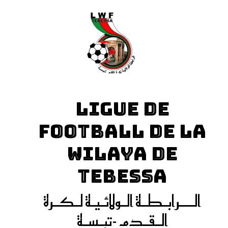
LIGUE DE
FOOTBALL DE LA
WILAYA DE
TEBESSA
الـــرابـطـة الـولائـيـة لـكـرة
الـقـدم -تبـسـة