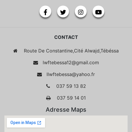
CONTACT
Route De Constantine,Cité Alwajd,Tébéssa
lwftebessa12@gmail.com
llwftebessa@yahoo.fr
037 59 13 82
037 59 14 01
Adresse Maps