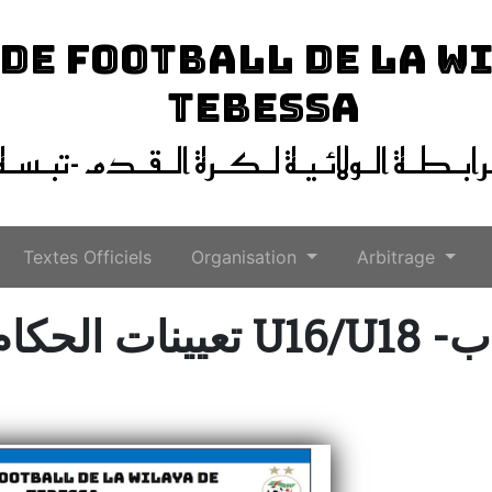
 DE FOOTBALL DE LA W
TEBESSA
ـرابـطـة الـولائـيـة لـكـرة الـقـدم -تبـسـة
Textes Officiels
Organisation
Arbitrage
ام