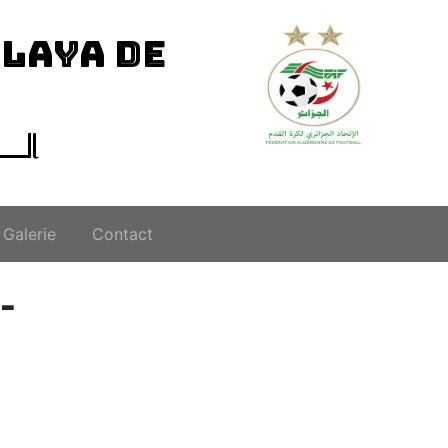
ILAYA DE
الــ
Galerie
Contact
تعيينات الحك U16/U18 -ب-