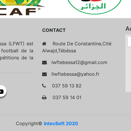
A
CONTACT
essa (LFWT) est
Route De Constantine,Cité
football de la
Alwajd,Tébéssa
étitions de la
lwftebessa12@gmail.com
llwftebessa@yahoo.fr
037 59 13 82
037 59 14 01
Copyright©
IntecSoft 2020