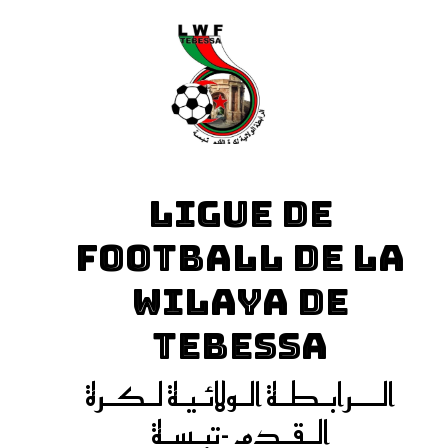
LIGUE DE
FOOTBALL DE LA
WILAYA DE
TEBESSA
الـــرابـطـة الـولائـيـة لـكـرة
الـقـدم -تبـسـة