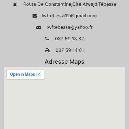
Route De Constantine,Cité Alwajd,Tébéssa
lwftebessa12@gmail.com
llwftebessa@yahoo.fr
037 59 13 82
037 59 14 01
Adresse Maps