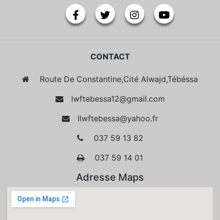
CONTACT
Route De Constantine,Cité Alwajd,Tébéssa
lwftebessa12@gmail.com
llwftebessa@yahoo.fr
037 59 13 82
037 59 14 01
Adresse Maps