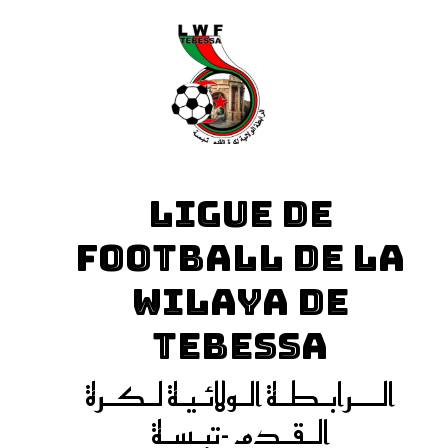
LIGUE DE
FOOTBALL DE LA
WILAYA DE
TEBESSA
الـــرابـطـة الـولائـيـة لـكـرة
الـقـدم -تبـسـة