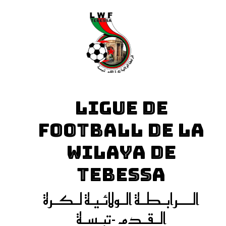
LIGUE DE
FOOTBALL DE LA
WILAYA DE
TEBESSA
الـــرابـطـة الـولائـيـة لـكـرة
الـقـدم -تبـسـة