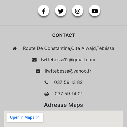
CONTACT
Route De Constantine,Cité Alwajd,Tébéssa
lwftebessa12@gmail.com
llwftebessa@yahoo.fr
037 59 13 82
037 59 14 01
Adresse Maps