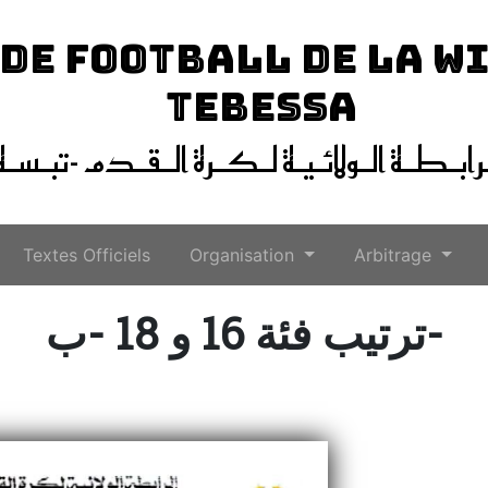
 DE FOOTBALL DE LA W
TEBESSA
ـرابـطـة الـولائـيـة لـكـرة الـقـدم -تبـسـة
Textes Officiels
Organisation
Arbitrage
ترتيب فئة 16 و 18 -ب-